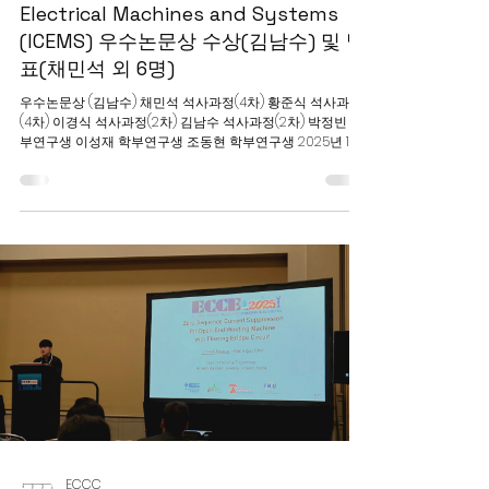
LAB NEWS
2025 International Conference on
Electrical Machines and Systems
(ICEMS) 우수논문상 수상(김남수) 및 발
표(채민석 외 6명)
우수논문상 (김남수) 채민석 석사과정(4차) 황준식 석사과정
(4차) 이경식 석사과정(2차) 김남수 석사과정(2차) 박정빈 학
부연구생 이성재 학부연구생 조동현 학부연구생 2025년 11월
16일(일)-19일(수) 동안 진행된 The 28th International
Conference on Electrical Machines and Systems(ICEMS)
에 오랄 발표, 포스터 참가 및 우수논문상을 수상하였습니다.
<채민석, 석사 과정 4차> 제목: Minimizing Fundamental
Current Errors in Ultra-Low Inductance PMSM Drive
Systems Using a DC-Link Single Current Sensor Inverters
저자: 채민석, 최현규 발표자: 채민석 <황준식, 석사 과정 4차>
제목: Sensor-less Drive for Ultra-Low Inductance Non-
Salient